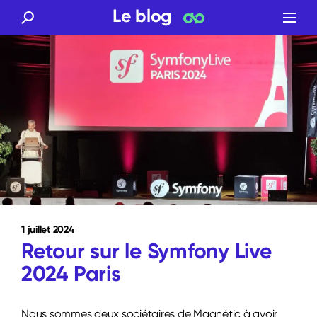
Aller
Le blog
au
contenu
1 juillet 2024
Retour sur le Symfony Live
2024 Paris
Nous sommes deux sociétaires de Magnétic à avoir