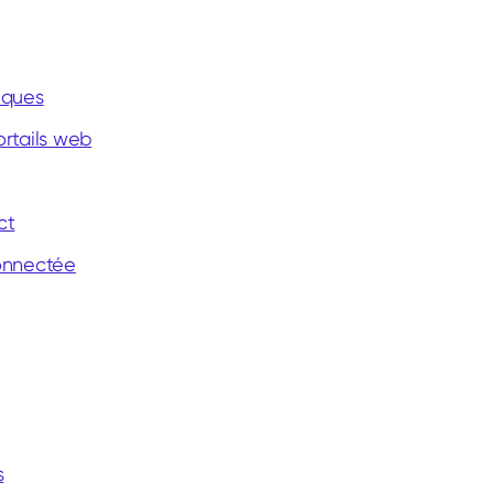
iques
rtails web
ct
onnectée
s