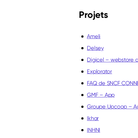
Projets
Ameli
Delsey
Digicel – webstore a
Explorator
FAQ de SNCF CONN
GMF – App
Groupe Upcoop – Ac
Ikhar
INHNI