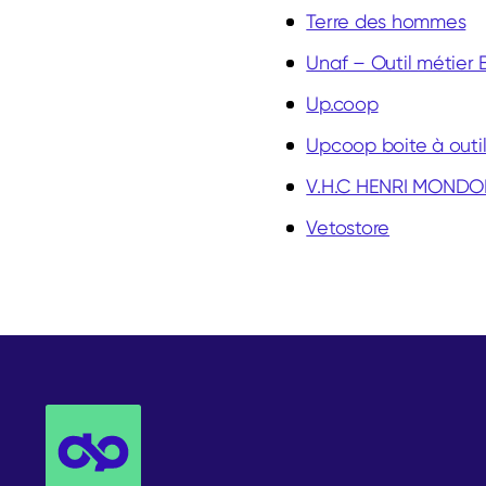
Terre des hommes
Unaf – Outil métier
Up.coop
Upcoop boite à outil
V.H.C HENRI MONDO
Vetostore