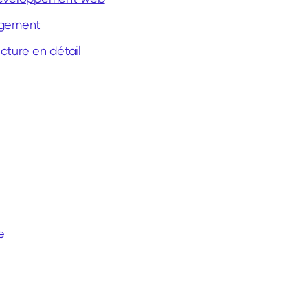
rgement
ucture en détail
e