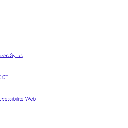
vec Sylius
ECT
cessibilité Web