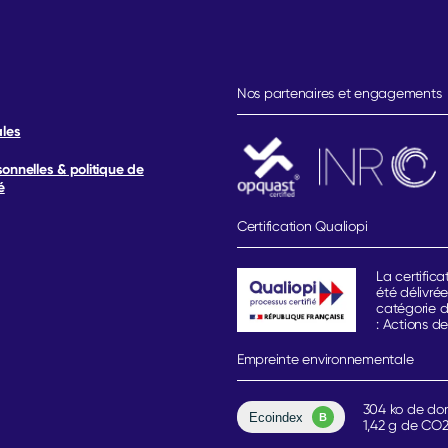
Nos partenaires et engagements
ales
onnelles & politique de
é
Certification Qualiopi
La certifica
été délivrée
catégorie d
: Actions d
Empreinte environnementale
304 ko de do
1,42 g de CO