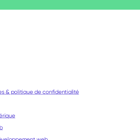
 & politique de confidentialité
érique
eb
développement web