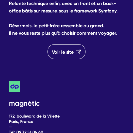
Refonte technique enfin, avec un
front
et un
back-
office
bâtis sur mesure, sous le
framework
Symfony.
Désormais, le petit frère ressemble au grand.
Il ne vous reste plus qu’à choisir comment voyager.
Voir le site
magnétic
172, boulevard de la Villette
Paris, France
—
Tel:
09 72 51 04 60