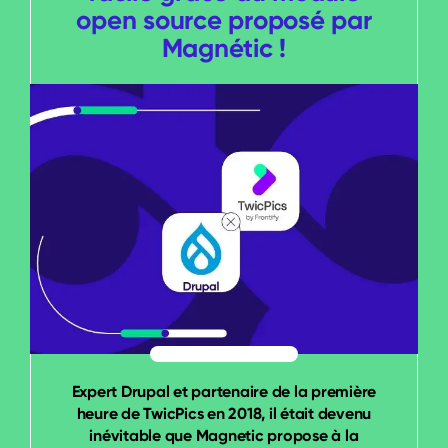
open source proposé par
Magnétic !
Expert Drupal et partenaire de la première
heure de TwicPics en 2018, il était devenu
inévitable que Magnetic propose à la