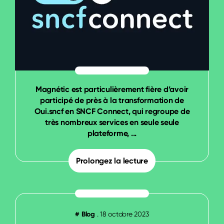
Magnétic est particulièrement fière d’avoir
participé de près à la transformation de
Oui.sncf en SNCF Connect, qui regroupe de
très nombreux services en seule seule
plateforme, ...
Prolongez la lecture
#
Blog
.
18 octobre 2023