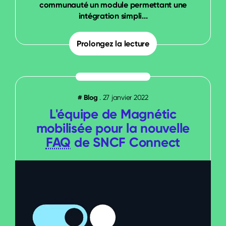
communauté un module permettant une
intégration simpli...
Prolongez la lecture
#
Blog
.
27 janvier 2022
L'équipe de Magnétic
mobilisée pour la nouvelle
FAQ
de SNCF Connect