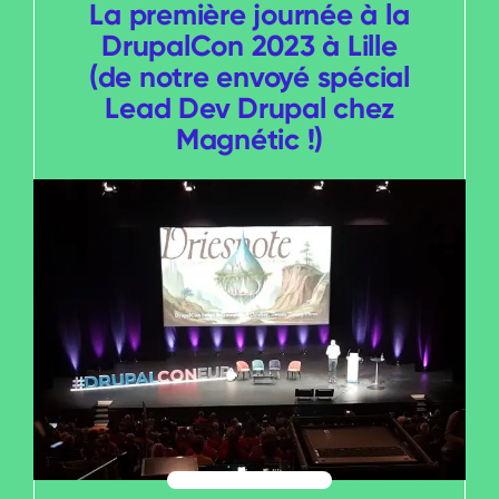
La première journée à la
DrupalCon 2023 à Lille
(de notre envoyé spécial
Lead Dev Drupal chez
Magnétic !)