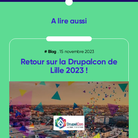
A lire aussi
#
Blog
.
15 novembre 2023
Retour sur la Drupalcon de
Lille 2023 !