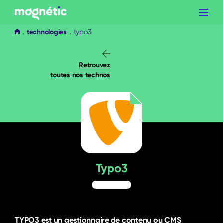
Aller
au
contenu
technologies
typo3
Retrouvez
toutes nos technos
Typo3
TYPO3 est un gestionnaire de contenu ou
CMS