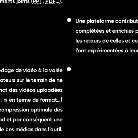
ents joints (
PPT
,
PDF
…).
Une plateforme contributi
complétées et enrichies 
les retours de celles et ceu
l’ont expérimentées à leur
dage de vidéo à la volée
ateurs sur le terrain de ne
rmat des vidéos uploadées
s, ni en terme de format…)
compression optimale des
oad et par conséquent une
 ces médias dans l’outil.