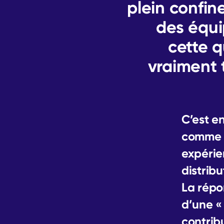
plein confi
des équi
cette 
vraiment 
C’est e
comme o
expérie
distrib
La répo
d’une «
contrib