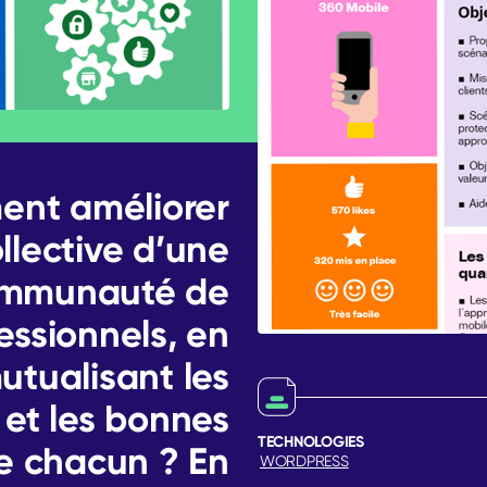
nt améliorer
ollective d’une
mmunauté de
essionnels, en
utualisant les
 et les bonnes
TECHNOLOGIES
e chacun ? En
WORDPRESS