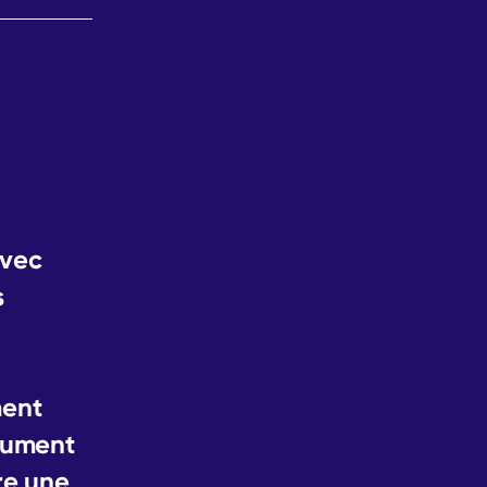
avec
s
ment
olument
re une